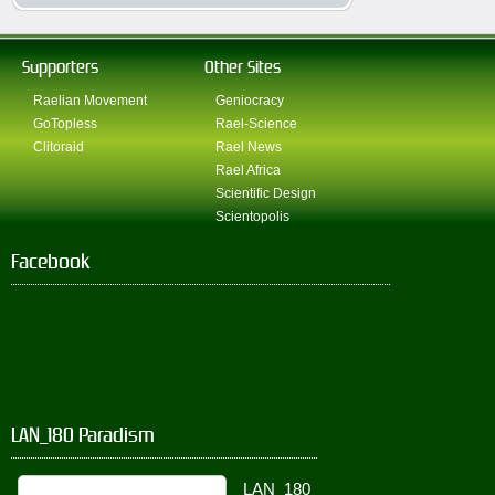
Supporters
Other Sites
Raelian Movement
Geniocracy
GoTopless
Rael-Science
Clitoraid
Rael News
Rael Africa
Scientific Design
Scientopolis
Facebook
LAN_180 Paradism