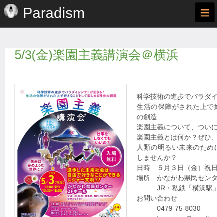
≡
Paradism
5/3(金)楽園主義講演会＠横浜
科学技術の進歩でパラダ
生活の保障がされた上で
の創造
楽園主義について、つい
楽園主義とは何か？ぜひ
人類の明るい未来のため
しませんか？
日時 ５月３日（金）祝
場所 かながわ県民センタ
JR・私鉄「横浜駅」
お問い合わせ
0479-75-8030