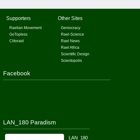
Supporters
Other Sites
Raelian Movement
Geniocracy
GoTopless
Rael-Science
Clitoraid
Rael News
Rael Africa
Scientific Design
Scientopolis
Facebook
LAN_180 Paradism