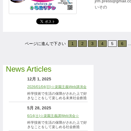
jrm.press@gmail.c
いその
ページに進んで下さい
1
2
3
4
5
6
..
News Articles
12月 1, 2025
2026/01/04(日)☆楽園主義Web講演会
科学技術で生活の保障がされた上で好
きなことをして楽しめる未来社会創造
5月 28, 2025
6/14(土)☆楽園主義講Web演会☆
科学技術で生活の保障がされた上で好
きなことをして楽しめる社会創造