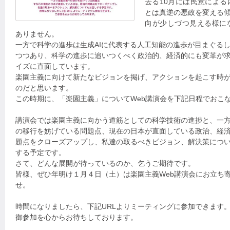
去る10月には民意によ
とは真逆の悪政を変える
向が少しづつ見える様に
ありません。
一方で科学の進歩は生成AIに代表する人工知能の進歩が目まぐる
つつあり、科学の進歩に追いつくべく政治的、経済的にも変革が
イズに直面しています。
楽園主義に向けて新たなビジョンを掲げ、アクションを起こす時
のだと思います。
この時期に、「楽園主義」についてWeb講演会を下記日程でおこ
講演会では楽園主義に向かう道筋としての科学技術の進捗と、一
の移行を妨げている問題点、現在の日本が直面している政治、経
題点をクローズアップし、私達の取るべきビジョン、解決策につ
する予定です。
さて、どんな展開が待っているのか、乞うご期待です。
皆様、ぜひ年明け１月４日（土）は楽園主義Web講演会にお立ち
せ。
時間になりましたら、下記URLよりミーティングに参加できます
御参加を心からお待ちしております。