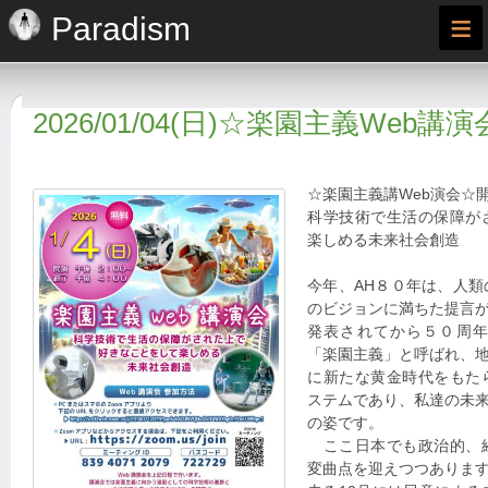
≡
Paradism
2026/01/04(日)☆楽園主義Web講演
☆楽園主義講Web演会☆
科学技術で生活の保障が
楽しめる未来社会創造
今年、AH８０年は、人
のビジョンに満ちた提言
発表されてから５０周
「楽園主義」と呼ばれ、
に新たな黄金時代をもた
ステムであり、私達の未
の姿です。
ここ日本でも政治的、
変曲点を迎えつつありま