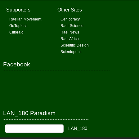
Supporters
Other Sites
Raelian Movement
Geniocracy
GoTopless
Rael-Science
Clitoraid
Rael News
Rael Africa
Scientific Design
Scientopolis
Facebook
LAN_180 Paradism