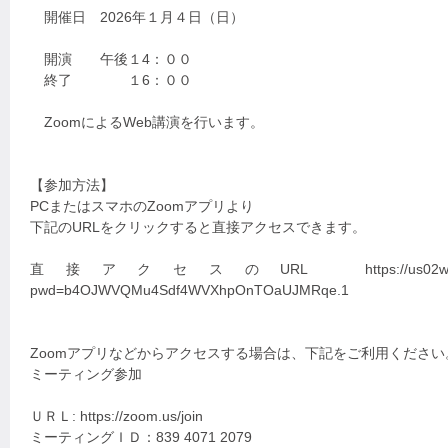
開催日 2026年１月４日（日）
開演 午後１4：００
終了 １6：００
ZoomによるWeb講演を行います。
【参加方法】
PCまたはスマホのZoomアプリより
下記のURLをクリックすると直接アクセスできます。
直接アクセスのURL https://us02web.zoom.us
pwd=b4OJWVQMu4Sdf4WVXhpOnTOaUJMRqe.1
Zoomアプリなどからアクセスする場合は、下記をご利用ください
ミーティング参加
ＵＲＬ: https://zoom.us/join
ミーティングＩＤ：839 4071 2079