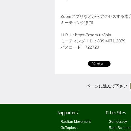
Zoomアプリなどからアクセスする
ミーティング参加
ＵＲＬ: https://zoom.us/join
ミーティングＩＤ：839 4071 2079
パスコード：722729
ページに進んで下さい
Supporters
Other Sites
Raelian Movement
Geniocracy
GoTopless
Rael-Science