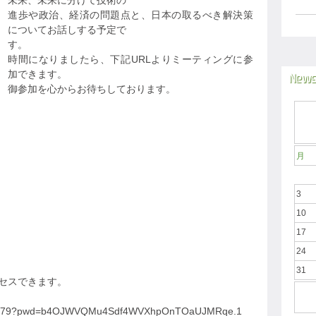
未来、未来に分けて技術の
進歩や政治、経済の問題点と、日本の取るべき解決策
についてお話しする予定で
す。
時間になりましたら、下記URLよりミーティングに参
加できます。
News
御参加を心からお待ちしております。
月
3
10
17
24
31
クセスできます。
0712079?pwd=b4OJWVQMu4Sdf4WVXhpOnTOaUJMRqe.1