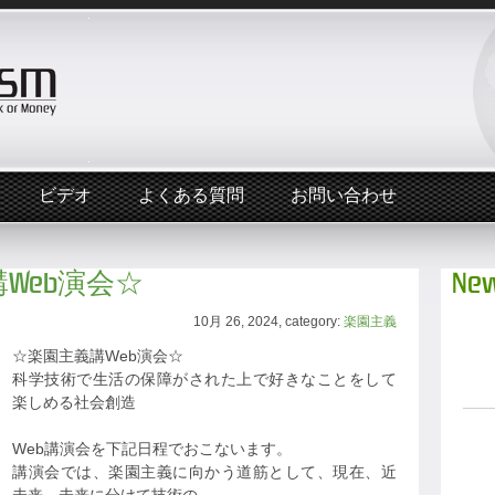
ビデオ
よくある質問
お問い合わせ
義講Web演会☆
New
10月 26, 2024, category:
楽園主義
☆楽園主義講Web演会☆
科学技術で生活の保障がされた上で好きなことをして
楽しめる社会創造
Web講演会を下記日程でおこないます。
講演会では、楽園主義に向かう道筋として、現在、近