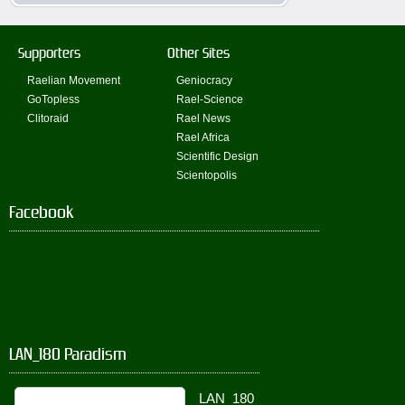
Supporters
Other Sites
Raelian Movement
Geniocracy
GoTopless
Rael-Science
Clitoraid
Rael News
Rael Africa
Scientific Design
Scientopolis
Facebook
LAN_180 Paradism