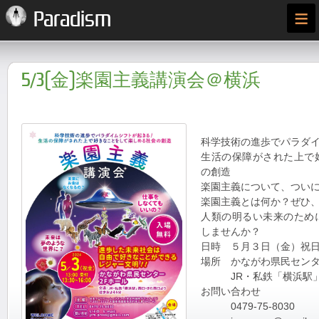
≡
Paradism
5/3(金)楽園主義講演会＠横浜
科学技術の進歩でパラダ
生活の保障がされた上で
の創造
楽園主義について、つい
楽園主義とは何か？ぜひ
人類の明るい未来のため
しませんか？
日時 ５月３日（金）祝
場所 かながわ県民センタ
JR・私鉄「横浜駅」
お問い合わせ
0479-75-8030