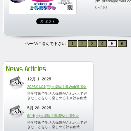
jrm.press@gmail.c
いその
ページに進んで下さい
1
2
3
4
5
6
..
News Articles
12月 1, 2025
2026/01/04(日)☆楽園主義Web講演会
科学技術で生活の保障がされた上で好
きなことをして楽しめる未来社会創造
5月 28, 2025
6/14(土)☆楽園主義講Web演会☆
科学技術で生活の保障がされた上で好
きなことをして楽しめる社会創造