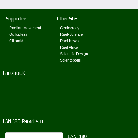
Supporters
Other Sites
Raelian Movement
Geniocracy
GoTopless
Rael-Science
Clitoraid
Rael News
Rael Africa
Scientific Design
Scientopolis
Facebook
LAN_180 Paradism