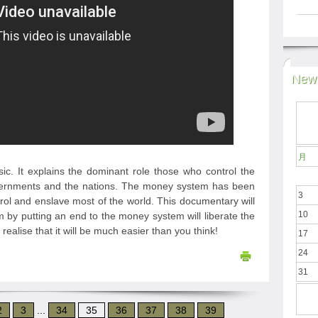
News
月
sic. It explains the dominant role those who control the
vernments and the nations. The money system has been
3
trol and enslave most of the world. This documentary will
10
 by putting an end to the money system will liberate the
ealise that it will be much easier than you think!
17
24
31
2
3
...
34
35
36
37
38
39