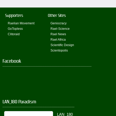
Supporters
Other Sites
Raelian Movement
Geniocracy
GoTopless
Rael-Science
Clitoraid
Rael News
Rael Africa
Scientific Design
Scientopolis
Facebook
LAN_180 Paradism