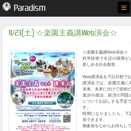
≡
Paradism
11/23(土) ☆楽園主義講Web演会☆
☆楽園主義講Web演会☆
科学技術で生活の保障が
楽しめる社会創造
Web講演会を下記日程で
講演会では、楽園主義に
未来、未来に分けて技術
進歩や政治、経済の問題
についてお話しする予定
す。
時間になりましたら、下
加できます。
御参加を心からお待ちし