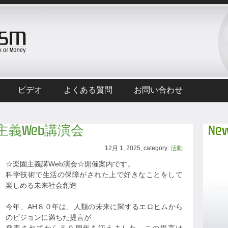
ビデオ
よくある質問
お問い合わせ
楽園主義Web講演会
New
12月 1, 2025, category:
活動
☆楽園主義講Web演会☆開催案内です。
科学技術で生活の保障がされた上で好きなことをして
楽しめる未来社会創造
今年、AH８０年は、人類の未来に関するエロヒムから
のビジョンに満ちた提言が