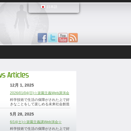
日本語
s Articles
12月 1, 2025
2026/01/04(日)☆楽園主義Web講演会
科学技術で生活の保障がされた上で好
きなことをして楽しめる未来社会創造
5月 28, 2025
6/14(土)☆楽園主義講Web演会☆
科学技術で生活の保障がされた上で好