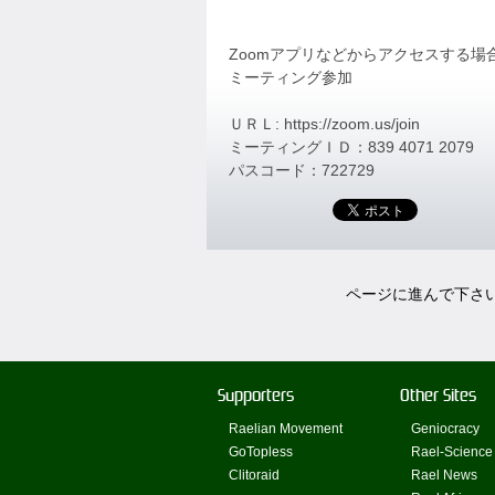
Zoomアプリなどからアクセスする
ミーティング参加
ＵＲＬ: https://zoom.us/join
ミーティングＩＤ：839 4071 2079
パスコード：722729
ページに進んで下さ
Supporters
Other Sites
Raelian Movement
Geniocracy
GoTopless
Rael-Science
Clitoraid
Rael News