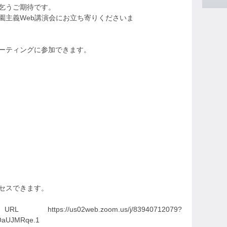
乞うご期待です。
園主義Web講演会にお立ち寄りくださいま
ミーティングに参加できます。
クセスできます。
us02web.zoom.us/j/83940712079?
aUJMRqe.1