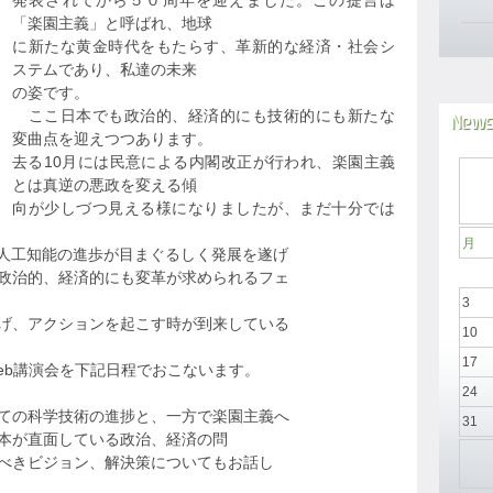
発表されてから５０周年を迎えました。この提言は
「楽園主義」と呼ばれ、地球
に新たな黄金時代をもたらす、革新的な経済・社会シ
ステムであり、私達の未来
の姿です。
ここ日本でも政治的、経済的にも技術的にも新たな
News
変曲点を迎えつつあります。
去る10月には民意による内閣改正が行われ、楽園主義
とは真逆の悪政を変える傾
向が少しづつ見える様になりましたが、まだ十分では
月
る人工知能の進歩が目まぐるしく発展を遂げ
政治的、経済的にも変革が求められるフェ
3
げ、アクションを起こす時が到来している
10
17
eb講演会を下記日程でおこないます。
24
ての科学技術の進捗と、一方で楽園主義へ
31
本が直面している政治、経済の問
べきビジョン、解決策についてもお話し