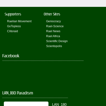
Supporters
Other Sites
Raelian Movement
Geniocracy
GoTopless
Rael-Science
Clitoraid
Rael News
Rael Africa
Scientific Design
Scientopolis
Facebook
LAN_180 Paradism