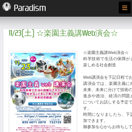
≡
Paradism
11/23(土) ☆楽園主義講Web演会☆
☆楽園主義講Web演会☆
科学技術で生活の保障が
楽しめる社会創造
Web講演会を下記日程で
講演会では、楽園主義に
未来、未来に分けて技術
進歩や政治、経済の問題
についてお話しする予定
す。
時間になりましたら、下
加できます。
御参加を心からお待ちし