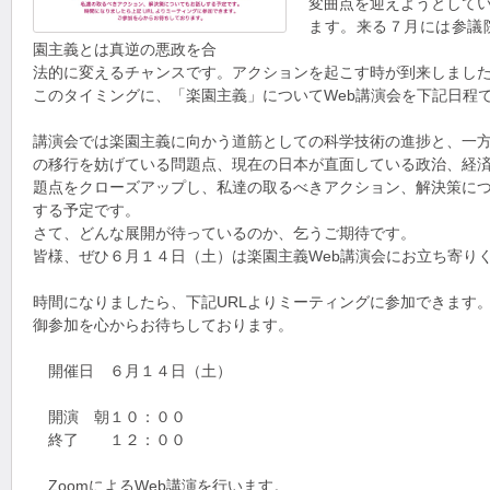
変曲点を迎えようとして
ます。来る７月には参議
園主義とは真逆の悪政を合
法的に変えるチャンスです。アクションを起こす時が到来しまし
このタイミングに、「楽園主義」についてWeb講演会を下記日程
講演会では楽園主義に向かう道筋としての科学技術の進捗と、一
の移行を妨げている問題点、現在の日本が直面している政治、経
題点をクローズアップし、私達の取るべきアクション、解決策に
する予定です。
さて、どんな展開が待っているのか、乞うご期待です。
皆様、ぜひ６月１４日（土）は楽園主義Web講演会にお立ち寄り
時間になりましたら、下記URLよりミーティングに参加できます
御参加を心からお待ちしております。
開催日 ６月１４日（土）
開演 朝１０：００
終了 １２：００
ZoomによるWeb講演を行います。