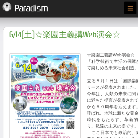
≡
Paradism
6/14(土)☆楽園主義講Web演会☆
☆楽園主義講Web演会☆
「科学技術で生活の保障
て楽しめる未来社会創造
去る５月１日は「国際楽
リースが発表されました
今年は、人類の未来に関
に満ちた提言が発表され
から５０周年を迎えます
呼ばれ、地球に新たな黄
時代をもたらす、革新
り、私達の未来の姿です
ここ日本でも政治的、