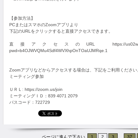
【参加方法】
PCまたはスマホのZoomアプリより
下記のURLをクリックすると直接アクセスできます。
直接アクセスのURL https://us02web.zoom.us
pwd=b4OJWVQMu4Sdf4WVXhpOnTOaUJMRqe.1
Zoomアプリなどからアクセスする場合は、下記をご利用ください
ミーティング参加
ＵＲＬ: https://zoom.us/join
ミーティングＩＤ：839 4071 2079
パスコード：722729
ページに進んで下さい
1
2
3
...
37