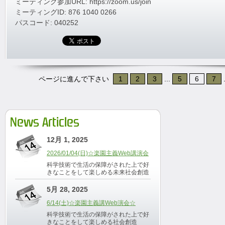
ミーティング参加URL: https://zoom.us/join
ミーティングID: 876 1040 0266
パスコード: 040252
ページに進んで下さい
1
2
3
...
5
6
7
.
News Articles
12月 1, 2025
2026/01/04(日)☆楽園主義Web講演会
科学技術で生活の保障がされた上で好
きなことをして楽しめる未来社会創造
5月 28, 2025
6/14(土)☆楽園主義講Web演会☆
科学技術で生活の保障がされた上で好
きなことをして楽しめる社会創造