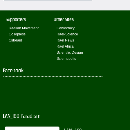
Supporters
Other Sites
Raelian Movement
Geniocracy
GoTopless
Rael-Science
Clitoraid
Rael News
Rael Africa
Scientific Design
Scientopolis
Facebook
LAN_180 Paradism