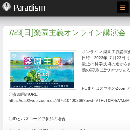
≡
Paradism
7/23(日)楽園主義オンライン講演会
オンライン 楽園主義講演
日時：2023年 ７月23日（日
最近の科学技術の進歩を
義の実現に近づきつつあ
PCまたはスマホのZoom
〇参加用のURL:
https://us02web.zoom.us/j/87610400266?pwd=VTFvT0M4cVMzMl
〇IDとパスコードで参加の場合