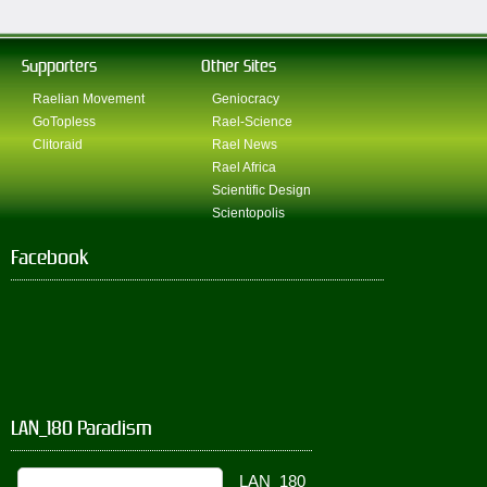
Supporters
Other Sites
Raelian Movement
Geniocracy
GoTopless
Rael-Science
Clitoraid
Rael News
Rael Africa
Scientific Design
Scientopolis
Facebook
LAN_180 Paradism