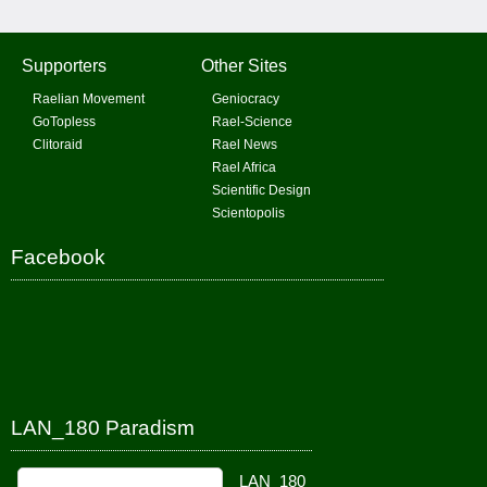
Supporters
Other Sites
Raelian Movement
Geniocracy
GoTopless
Rael-Science
Clitoraid
Rael News
Rael Africa
Scientific Design
Scientopolis
Facebook
LAN_180 Paradism