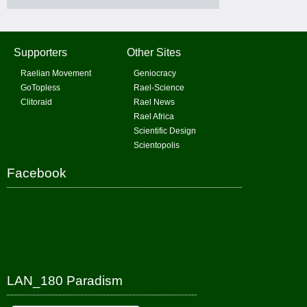
Supporters
Other Sites
Raelian Movement
Geniocracy
GoTopless
Rael-Science
Clitoraid
Rael News
Rael Africa
Scientific Design
Scientopolis
Facebook
LAN_180 Paradism