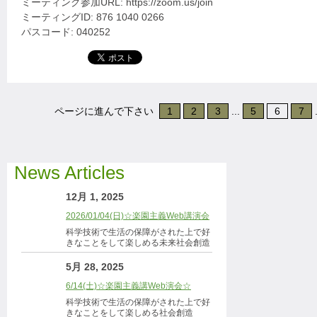
ミーティング参加URL: https://zoom.us/join
ミーティングID: 876 1040 0266
パスコード: 040252
ページに進んで下さい
1
2
3
...
5
6
7
.
News Articles
12月 1, 2025
2026/01/04(日)☆楽園主義Web講演会
科学技術で生活の保障がされた上で好
きなことをして楽しめる未来社会創造
5月 28, 2025
6/14(土)☆楽園主義講Web演会☆
科学技術で生活の保障がされた上で好
きなことをして楽しめる社会創造