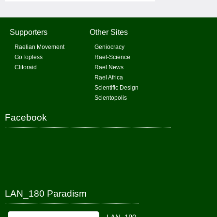
Supporters
Other Sites
Raelian Movement
Geniocracy
GoTopless
Rael-Science
Clitoraid
Rael News
Rael Africa
Scientific Design
Scientopolis
Facebook
LAN_180 Paradism