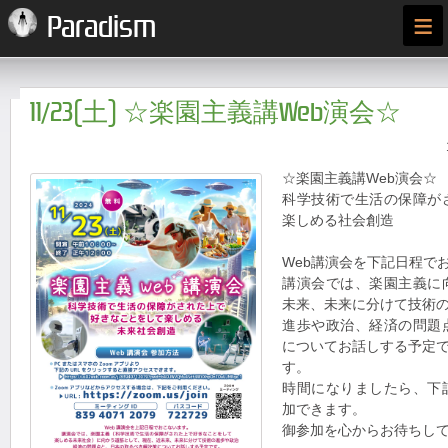
≡
Paradism
11/23(土) ☆楽園主義講Web演会☆
☆楽園主義講Web演会☆
科学技術で生活の保障が
楽しめる社会創造
Web講演会を下記日程で
講演会では、楽園主義に
未来、未来に分けて技術
進歩や政治、経済の問題
についてお話しする予定
す。
時間になりましたら、下
加できます。
御参加を心からお待ちし