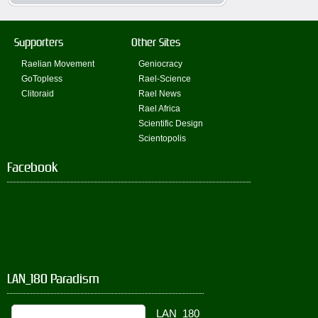
Supporters
Other Sites
Raelian Movement
Geniocracy
GoTopless
Rael-Science
Clitoraid
Rael News
Rael Africa
Scientific Design
Scientopolis
Facebook
LAN_180 Paradism