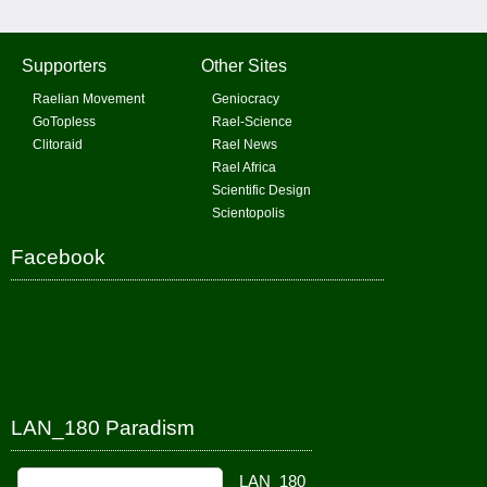
Supporters
Other Sites
Raelian Movement
Geniocracy
GoTopless
Rael-Science
Clitoraid
Rael News
Rael Africa
Scientific Design
Scientopolis
Facebook
LAN_180 Paradism