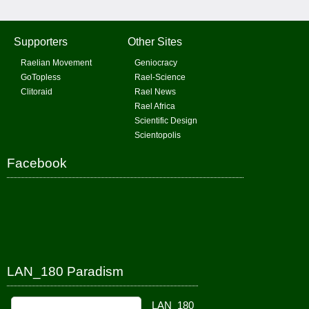
Supporters
Other Sites
Raelian Movement
Geniocracy
GoTopless
Rael-Science
Clitoraid
Rael News
Rael Africa
Scientific Design
Scientopolis
Facebook
LAN_180 Paradism