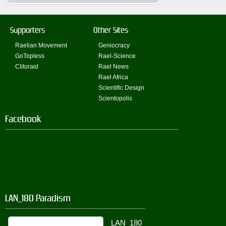
Supporters
Other Sites
Raelian Movement
Geniocracy
GoTopless
Rael-Science
Clitoraid
Rael News
Rael Africa
Scientific Design
Scientopolis
Facebook
LAN_180 Paradism