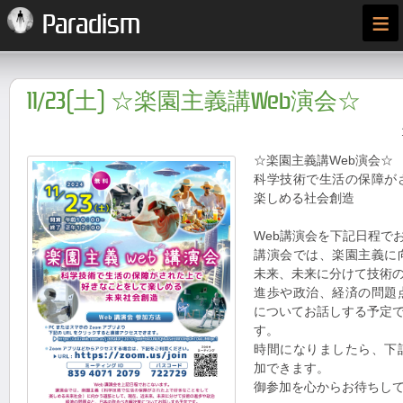
≡
Paradism
11/23(土) ☆楽園主義講Web演会☆
☆楽園主義講Web演会☆
科学技術で生活の保障が
楽しめる社会創造
Web講演会を下記日程で
講演会では、楽園主義に
未来、未来に分けて技術
進歩や政治、経済の問題
についてお話しする予定
す。
時間になりましたら、下
加できます。
御参加を心からお待ちし