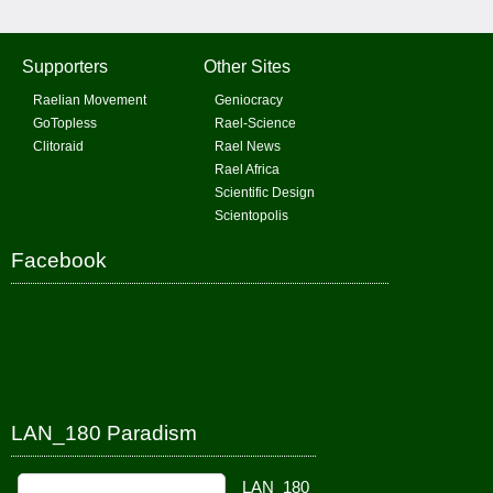
Supporters
Other Sites
Raelian Movement
Geniocracy
GoTopless
Rael-Science
Clitoraid
Rael News
Rael Africa
Scientific Design
Scientopolis
Facebook
LAN_180 Paradism