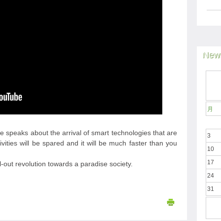
News
月
 speaks about the arrival of smart technologies that are
3
ivities will be spared and it will be much faster than you
10
17
-out revolution towards a paradise society.
24
31