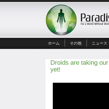
ホーム
その他
ニュース
Droids are taking ou
yet!