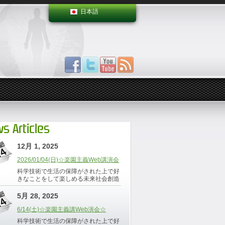
日本語
s Articles
12月 1, 2025
2026/01/04(日)☆楽園主義Web講演会
科学技術で生活の保障がされた上で好
きなことをして楽しめる未来社会創造
5月 28, 2025
6/14(土)☆楽園主義講Web演会☆
科学技術で生活の保障がされた上で好