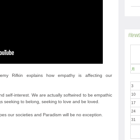
News
月
eremy Rifkin explains how empathy is affecting our
3
10
d self-interest. We are actually softwired to be empathic
s seeking to belong, seeking to love and be loved.
17
24
pes our societies and Paradism will be no exception.
31