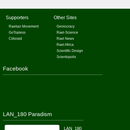
Supporters
Other Sites
Raelian Movement
Geniocracy
GoTopless
Rael-Science
Clitoraid
Rael News
Rael Africa
Scientific Design
Scientopolis
Facebook
LAN_180 Paradism