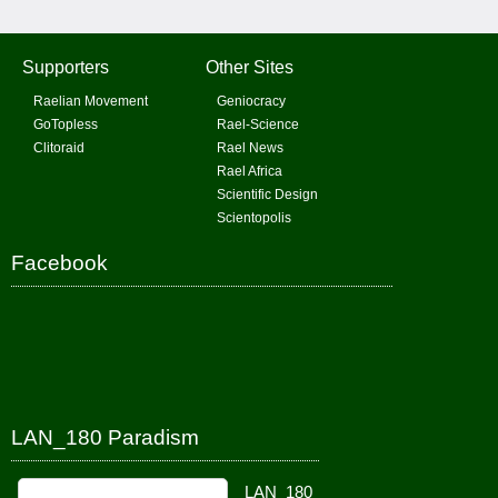
Supporters
Other Sites
Raelian Movement
Geniocracy
GoTopless
Rael-Science
Clitoraid
Rael News
Rael Africa
Scientific Design
Scientopolis
Facebook
LAN_180 Paradism