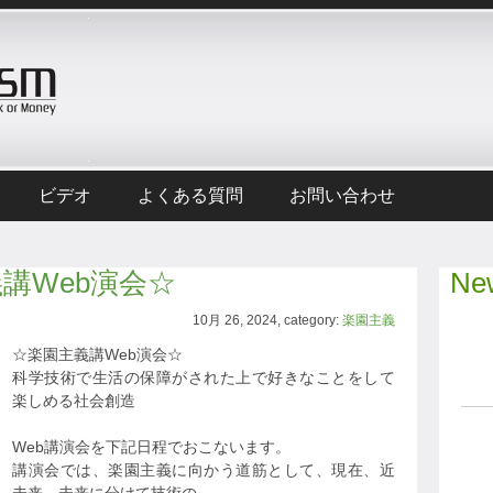
ビデオ
よくある質問
お問い合わせ
主義講Web演会☆
New
10月 26, 2024, category:
楽園主義
☆楽園主義講Web演会☆
科学技術で生活の保障がされた上で好きなことをして
楽しめる社会創造
Web講演会を下記日程でおこないます。
講演会では、楽園主義に向かう道筋として、現在、近