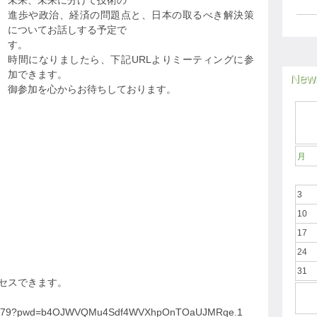
未来、未来に分けて技術の
進歩や政治、経済の問題点と、日本の取るべき解決策
についてお話しする予定で
す。
時間になりましたら、下記URLよりミーティングに参
加できます。
News
御参加を心からお待ちしております。
月
3
10
17
24
31
クセスできます。
0712079?pwd=b4OJWVQMu4Sdf4WVXhpOnTOaUJMRqe.1