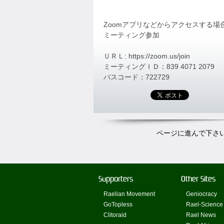
Zoomアプリなどからアクセスする
ミーティング参加
ＵＲＬ: https://zoom.us/join
ミーティングＩＤ：839 4071 2079
パスコード：722729
ページに進んで下さ
Supporters
Other Sites
Raelian Movement
Geniocracy
GoTopless
Rael-Science
Clitoraid
Rael News