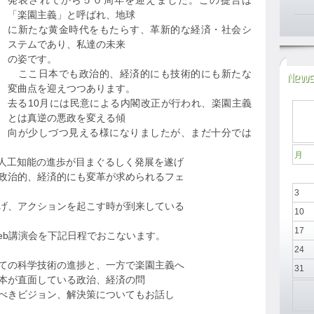
発表されてから５０周年を迎えました。この提言は
「楽園主義」と呼ばれ、地球
に新たな黄金時代をもたらす、革新的な経済・社会シ
ステムであり、私達の未来
の姿です。
ここ日本でも政治的、経済的にも技術的にも新たな
News
変曲点を迎えつつあります。
去る10月には民意による内閣改正が行われ、楽園主義
とは真逆の悪政を変える傾
向が少しづつ見える様になりましたが、まだ十分では
月
る人工知能の進歩が目まぐるしく発展を遂げ
政治的、経済的にも変革が求められるフェ
3
げ、アクションを起こす時が到来している
10
17
eb講演会を下記日程でおこないます。
24
ての科学技術の進捗と、一方で楽園主義へ
31
本が直面している政治、経済の問
べきビジョン、解決策についてもお話し