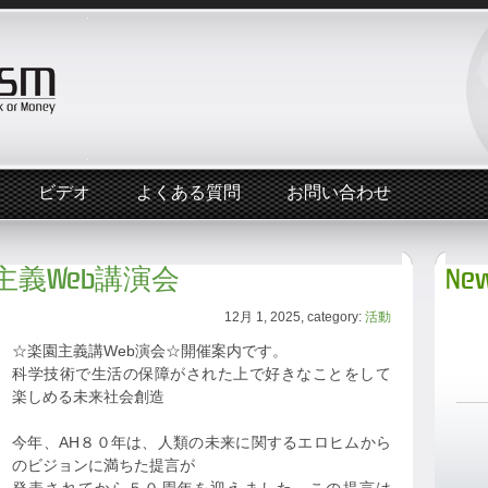
ビデオ
よくある質問
お問い合わせ
楽園主義Web講演会
New
12月 1, 2025, category:
活動
☆楽園主義講Web演会☆開催案内です。
科学技術で生活の保障がされた上で好きなことをして
楽しめる未来社会創造
今年、AH８０年は、人類の未来に関するエロヒムから
のビジョンに満ちた提言が