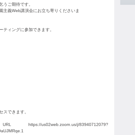
乞うご期待です。
園主義Web講演会にお立ち寄りくださいま
ミーティングに参加できます。
クセスできます。
us02web.zoom.us/j/83940712079?
aUJMRqe.1