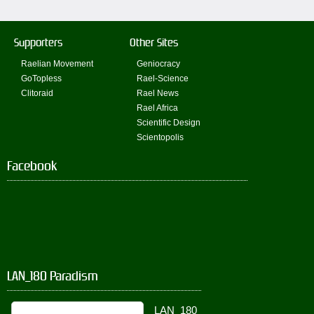
Supporters
Other Sites
Raelian Movement
Geniocracy
GoTopless
Rael-Science
Clitoraid
Rael News
Rael Africa
Scientific Design
Scientopolis
Facebook
LAN_180 Paradism