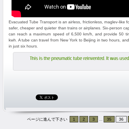
Evacuated Tube Transport is an airless, frictionless, maglev-like f
safer, cheaper and quieter than trains or airplanes. Six-person ca
can reach a maximum speed of 6,500 km/h, and provide 50 tim
kwh. A tube can travel from New York to Beijing in two hours, an
in just six hours.
This is the pneumatic tube reinvented. It was used 
ページに進んで下さい
1
2
3
...
35
36