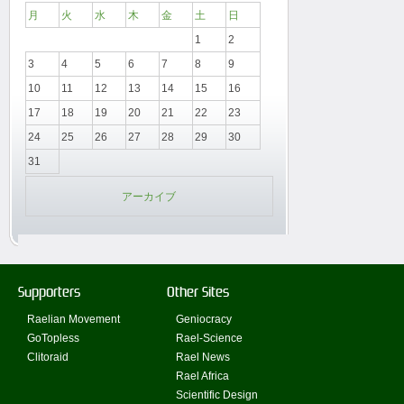
月
火
水
木
金
土
日
1
2
3
4
5
6
7
8
9
10
11
12
13
14
15
16
17
18
19
20
21
22
23
24
25
26
27
28
29
30
31
アーカイブ
Supporters
Other Sites
Raelian Movement
Geniocracy
GoTopless
Rael-Science
Clitoraid
Rael News
Rael Africa
Scientific Design