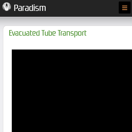
≡
Paradism
Evacuated Tube Transport