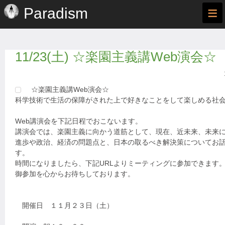
≡
Paradism
11/23(土) ☆楽園主義講Web演会☆
☆楽園主義講Web演会☆
科学技術で生活の保障がされた上で好きなことをして楽しめる社
Web講演会を下記日程でおこないます。
講演会では、楽園主義に向かう道筋として、現在、近未来、未来
進歩や政治、経済の問題点と、日本の取るべき解決策についてお
す。
時間になりましたら、下記URLよりミーティングに参加できます
御参加を心からお待ちしております。
開催日 １１月２３日（土）