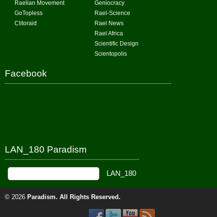
Raelian Movement
Geniocracy
GoTopless
Rael-Science
Clitoraid
Rael News
Rael Africa
Scientific Design
Scientopolis
Facebook
LAN_180 Paradism
© 2026
Paradism
. All Rights Reserved.