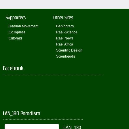
Supporters
Other Sites
Raelian Movement
Geniocracy
GoTopless
Rael-Science
Clitoraid
Rael News
Rael Africa
Scientific Design
Scientopolis
Facebook
LAN_180 Paradism