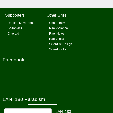
Supporters
Other Sites
Raelian Movement
Geniocracy
GoTopless
Rael-Science
Clitoraid
Rael News
Rael Africa
Scientific Design
Scientopolis
Facebook
LAN_180 Paradism