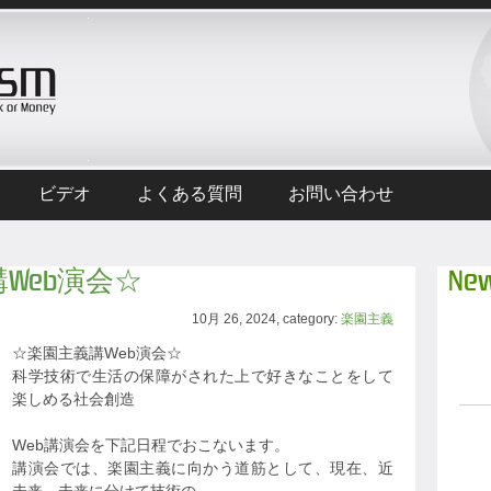
ビデオ
よくある質問
お問い合わせ
義講Web演会☆
New
10月 26, 2024, category:
楽園主義
☆楽園主義講Web演会☆
科学技術で生活の保障がされた上で好きなことをして
楽しめる社会創造
Web講演会を下記日程でおこないます。
講演会では、楽園主義に向かう道筋として、現在、近