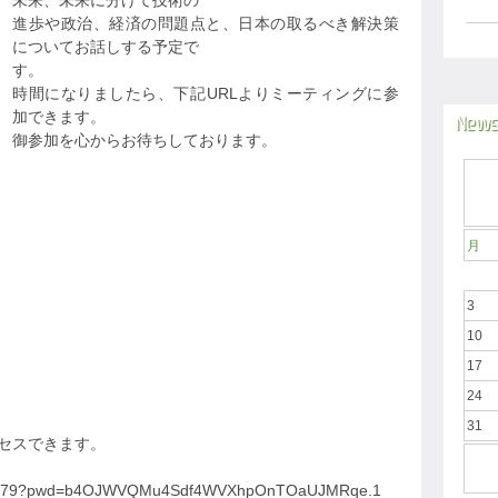
未来、未来に分けて技術の
進歩や政治、経済の問題点と、日本の取るべき解決策
についてお話しする予定で
す。
時間になりましたら、下記URLよりミーティングに参
加できます。
News
御参加を心からお待ちしております。
月
3
10
17
24
31
クセスできます。
0712079?pwd=b4OJWVQMu4Sdf4WVXhpOnTOaUJMRqe.1