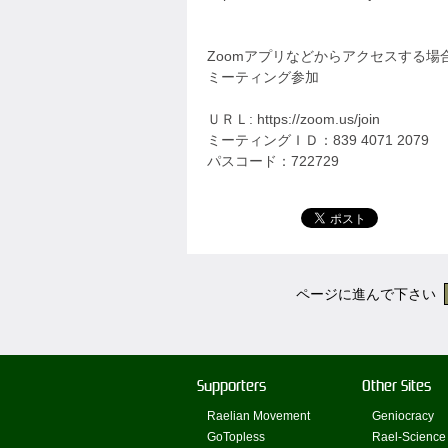
Zoomアプリなどからアクセスする
ミーティング参加
ＵＲＬ: https://zoom.us/join
ミーティングＩＤ：839 4071 2079
パスコード：722729
ページに進んで下さい
Supporters
Other Sites
Raelian Movement
Geniocracy
GoTopless
Rael-Science