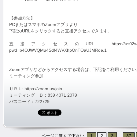
【参加方法】
PCまたはスマホのZoomアプリより
下記のURLをクリックすると直接アクセスできます。
直接アクセスのURL https://us02web.zoom.us
pwd=b4OJWVQMu4Sdf4WVXhpOnTOaUJMRqe.1
Zoomアプリなどからアクセスする場合は、下記をご利用ください
ミーティング参加
ＵＲＬ: https://zoom.us/join
ミーティングＩＤ：839 4071 2079
パスコード：722729
ページに進んで下さい
1
2
3
...
37