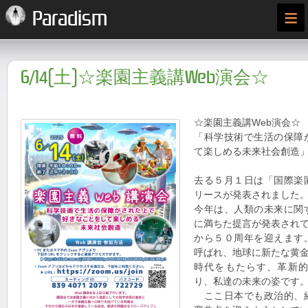
≡
Paradism
6/14(土)☆楽園主義講Web演会☆
☆楽園主義講Web演会☆
「科学技術で生活の保障
て楽しめる未来社会創造
去る５月１日は「国際楽
リースが発表されました
今年は、人類の未来に関
に満ちた提言が発表され
から５０周年を迎えます
呼ばれ、地球に新たな黄
時代をもたらす、革新
り、私達の未来の姿です
ここ日本でも政治的、