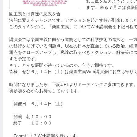
変曲点を迎えようとして
ます。来る７月には参議
園主義とは真逆の悪政を合
法的に変えるチャンスです。アクションを起こす時が到来しまし
このタイミングに、「楽園主義」についてWeb講演会を下記日程
講演会では楽園主義に向かう道筋としての科学技術の進捗と、一
の移行を妨げている問題点、現在の日本が直面している政治、経
題点をクローズアップし、私達の取るべきアクション、解決策に
する予定です。
さて、どんな展開が待っているのか、乞うご期待です。
皆様、ぜひ６月１４日（土）は楽園主義Web講演会にお立ち寄り
時間になりましたら、下記URLよりミーティングに参加できます
御参加を心からお待ちしております。
開催日 ６月１４日（土）
開演 朝１０：００
終了 １２：００
ZoomによるWeb講演を行います。