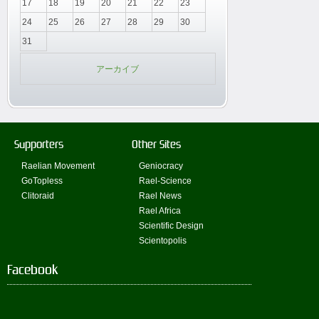
17
18
19
20
21
22
23
24
25
26
27
28
29
30
31
アーカイブ
Supporters
Other Sites
Raelian Movement
Geniocracy
GoTopless
Rael-Science
Clitoraid
Rael News
Rael Africa
Scientific Design
Scientopolis
Facebook