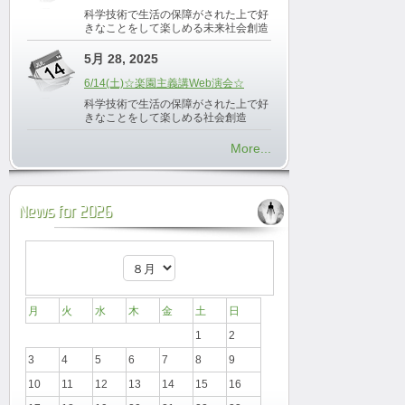
科学技術で生活の保障がされた上で好
きなことをして楽しめる未来社会創造
5月 28, 2025
6/14(土)☆楽園主義講Web演会☆
科学技術で生活の保障がされた上で好
きなことをして楽しめる社会創造
More...
News for 2026
月
火
水
木
金
土
日
1
2
3
4
5
6
7
8
9
10
11
12
13
14
15
16