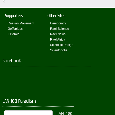
Supporters
Other Sites
Raelian Movement
Geniocracy
GoTopless
Rael-Science
Clitoraid
Rael News
Rael Africa
Scientific Design
Scientopolis
Facebook
LAN_180 Paradism