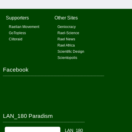
Supporters
Other Sites
Raelian Movement
Geniocracy
GoTopless
Rael-Science
Clitoraid
Rael News
Rael Africa
Scientific Design
Scientopolis
Facebook
LAN_180 Paradism