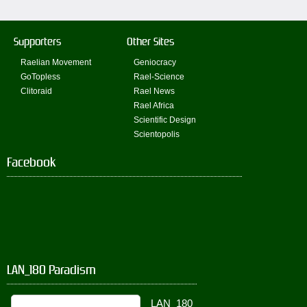
Supporters
Other Sites
Raelian Movement
Geniocracy
GoTopless
Rael-Science
Clitoraid
Rael News
Rael Africa
Scientific Design
Scientopolis
Facebook
LAN_180 Paradism