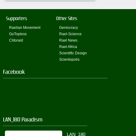
Supporters
Other Sites
Raelian Movement
Geniocracy
GoTopless
Rael-Science
Clitoraid
Rael News
Rael Africa
Scientific Design
Scientopolis
Facebook
LAN_180 Paradism