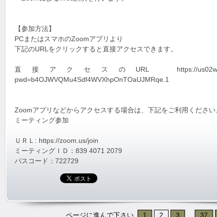
【参加方法】
PCまたはスマホのZoomアプリより
下記のURLをクリックすると直接アクセスできます。
直接アクセスのURL https://us02web.zoom.us
pwd=b4OJWVQMu4Sdf4WVXhpOnTOaUJMRqe.1
Zoomアプリなどからアクセスする場合は、下記をご利用ください
ミーティング参加
ＵＲＬ: https://zoom.us/join
ミーティングＩＤ：839 4071 2079
パスコード：722729
ページに進んで下さい
1
2
3
...
37