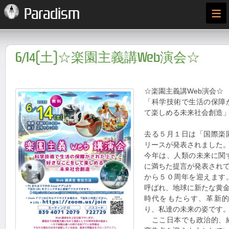
≡
Paradism
6/14(土)☆楽園主義講Web演会☆
☆楽園主義講Web演会☆
「科学技術で生活の保障
て楽しめる未来社会創造
去る５月１日は「国際楽
リースが発表されました
今年は、人類の未来に関
に満ちた提言が発表され
から５０周年を迎えます
呼ばれ、地球に新たな黄
時代をもたらす、革新
り、私達の未来の姿です
ここ日本でも政治的、