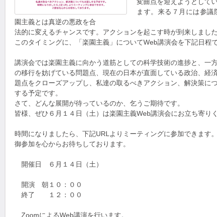
変曲点を迎えようとして
ます。来る７月には参議
園主義とは真逆の悪政を合
法的に変えるチャンスです。アクションを起こす時が到来しまし
このタイミングに、「楽園主義」についてWeb講演会を下記日程
講演会では楽園主義に向かう道筋としての科学技術の進捗と、一
の移行を妨げている問題点、現在の日本が直面している政治、経
題点をクローズアップし、私達の取るべきアクション、解決策に
する予定です。
さて、どんな展開が待っているのか、乞うご期待です。
皆様、ぜひ６月１４日（土）は楽園主義Web講演会にお立ち寄り
時間になりましたら、下記URLよりミーティングに参加できます
御参加を心からお待ちしております。
開催日 ６月１４日（土）
開演 朝１０：００
終了 １２：００
ZoomによるWeb講演を行います。