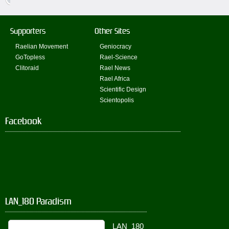
Supporters
Other Sites
Raelian Movement
Geniocracy
GoTopless
Rael-Science
Clitoraid
Rael News
Rael Africa
Scientific Design
Scientopolis
Facebook
LAN_180 Paradism