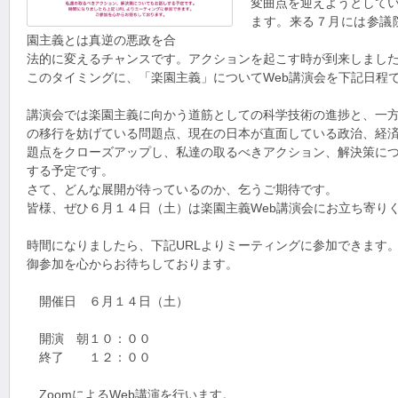
変曲点を迎えようとして
ます。来る７月には参議
園主義とは真逆の悪政を合
法的に変えるチャンスです。アクションを起こす時が到来しまし
このタイミングに、「楽園主義」についてWeb講演会を下記日程
講演会では楽園主義に向かう道筋としての科学技術の進捗と、一
の移行を妨げている問題点、現在の日本が直面している政治、経
題点をクローズアップし、私達の取るべきアクション、解決策に
する予定です。
さて、どんな展開が待っているのか、乞うご期待です。
皆様、ぜひ６月１４日（土）は楽園主義Web講演会にお立ち寄り
時間になりましたら、下記URLよりミーティングに参加できます
御参加を心からお待ちしております。
開催日 ６月１４日（土）
開演 朝１０：００
終了 １２：００
ZoomによるWeb講演を行います。