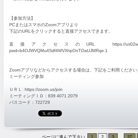
【参加方法】
PCまたはスマホのZoomアプリより
下記のURLをクリックすると直接アクセスできます。
直接アクセスのURL https://us02web.zoom.us
pwd=b4OJWVQMu4Sdf4WVXhpOnTOaUJMRqe.1
Zoomアプリなどからアクセスする場合は、下記をご利用ください
ミーティング参加
ＵＲＬ: https://zoom.us/join
ミーティングＩＤ：839 4071 2079
パスコード：722729
ページに進んで下さい
1
2
3
...
37