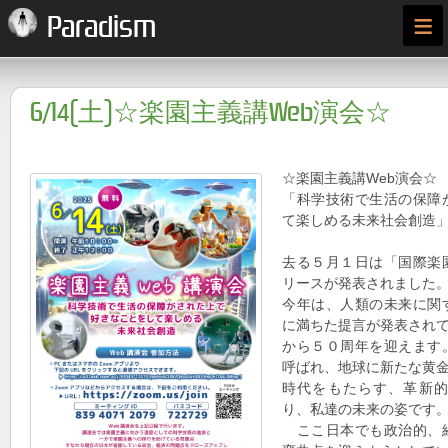
≡
Paradism
6/14(土)☆楽園主義講Web演会☆
☆楽園主義講Web演会☆
「科学技術で生活の保障
て楽しめる未来社会創造
去る５月１日は「国際楽
リースが発表されました
今年は、人類の未来に関
に満ちた提言が発表され
から５０周年を迎えます
呼ばれ、地球に新たな黄
時代をもたらす、革新
り、私達の未来の姿です
ここ日本でも政治的、