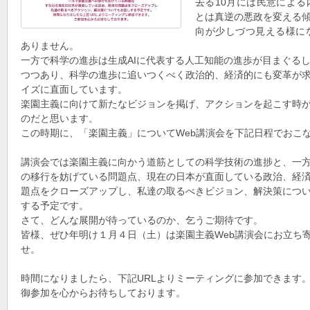
去る10月には民意によ
とは真逆の悪政を変える
向が少しづつ見える様に
ありません。
一方で科学の進歩は生成AIに代表する人工知能の進歩が目まぐる
つつあり、科学の進歩に追いつくべく政治的、経済的にも変革が
イズに直面しています。
楽園主義に向けて新たなビジョンを掲げ、アクションを起こす時
のだと思います。
この時期に、「楽園主義」についてWeb講演会を下記日程でおこ
講演会では楽園主義に向かう道筋としての科学技術の進捗と、一
の移行を妨げている問題点、現在の日本が直面している政治、経
題点をクローズアップし、私達の取るべきビジョン、解決策につ
する予定です。
さて、どんな展開が待っているのか、乞うご期待です。
皆様、ぜひ年明け１月４日（土）は楽園主義Web講演会にお立ち
せ。
時間になりましたら、下記URLよりミーティングに参加できます
御参加を心からお待ちしております。