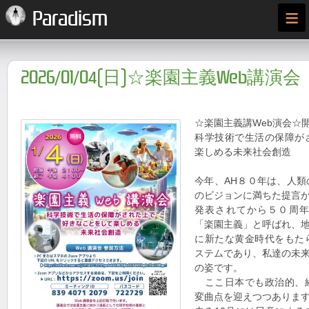
≡
Paradism
2026/01/04(日)☆楽園主義Web講演会
☆楽園主義講Web演会☆
科学技術で生活の保障が
楽しめる未来社会創造
今年、AH８０年は、人
のビジョンに満ちた提言
発表されてから５０周
「楽園主義」と呼ばれ、
に新たな黄金時代をもた
ステムであり、私達の未
の姿です。
ここ日本でも政治的、
変曲点を迎えつつありま