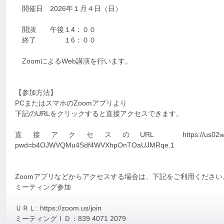
開催日 2026年１月４日（日）
開演 午後１4：００
終了 １6：００
ZoomによるWeb講演を行います。
【参加方法】
PCまたはスマホのZoomアプリより
下記のURLをクリックすると直接アクセスできます。
直接アクセスのURL https://us02web.zoom.us
pwd=b4OJWVQMu4Sdf4WVXhpOnTOaUJMRqe.1
Zoomアプリなどからアクセスする場合は、下記をご利用ください
ミーティング参加
ＵＲＬ: https://zoom.us/join
ミーティングＩＤ：839 4071 2079