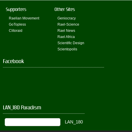
Supporters
Other Sites
Raelian Movement
Geniocracy
GoTopless
Rael-Science
Clitoraid
Rael News
Rael Africa
Scientific Design
Scientopolis
Facebook
LAN_180 Paradism