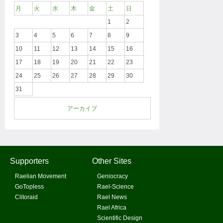
月
火
水
木
金
土
日
1
2
3
4
5
6
7
8
9
10
11
12
13
14
15
16
17
18
19
20
21
22
23
24
25
26
27
28
29
30
31
アーカイブ
Supporters
Other Sites
Raelian Movement
Geniocracy
GoTopless
Rael-Science
Clitoraid
Rael News
Rael Africa
Scientific Design