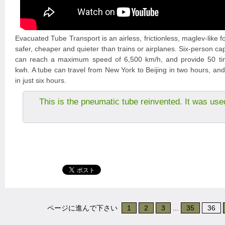
Evacuated Tube Transport is an airless, frictionless, maglev-like f
safer, cheaper and quieter than trains or airplanes. Six-person ca
can reach a maximum speed of 6,500 km/h, and provide 50 tim
kwh. A tube can travel from New York to Beijing in two hours, an
in just six hours.
This is the pneumatic tube reinvented. It was use
ページに進んで下さい
1
2
3
...
35
36