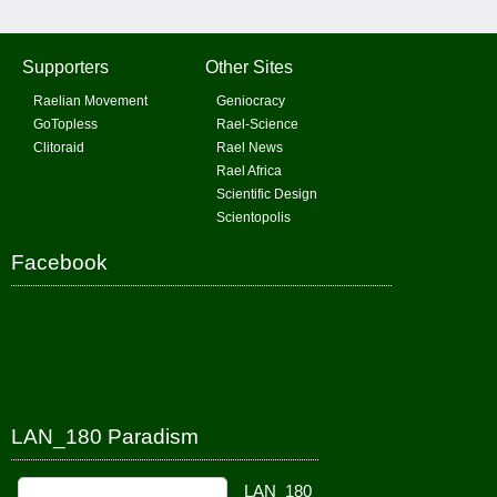
Supporters
Other Sites
Raelian Movement
Geniocracy
GoTopless
Rael-Science
Clitoraid
Rael News
Rael Africa
Scientific Design
Scientopolis
Facebook
LAN_180 Paradism