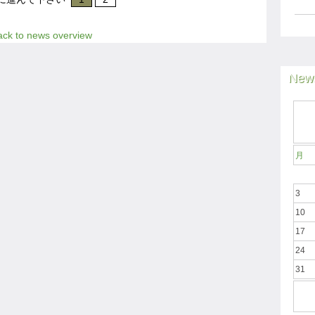
ack to news overview
News
月
3
10
17
24
31