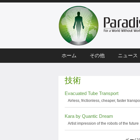
ホーム
その他
ニュース
技術
Evacuated Tube Transport
Airless, frictionless, cheaper, faster transpo
Kara by Quantic Dream
Artist impression of the robots of the future
ページ